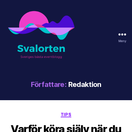
Meny
svalorten.se
Författare:
Redaktion
Kategorier
TIPS
Varför köra själv när du