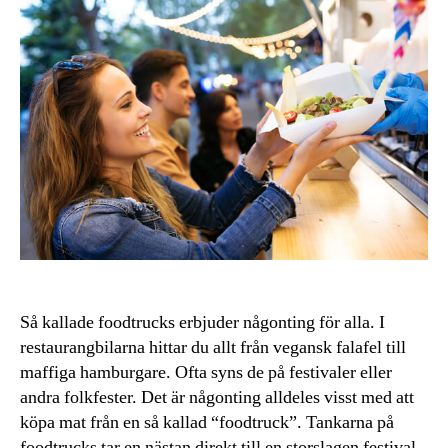
Så kallade foodtrucks erbjuder någonting för alla. I
restaurangbilarna hittar du allt från vegansk falafel till
maffiga hamburgare. Ofta syns de på festivaler eller
andra folkfester. Det är någonting alldeles visst med att
köpa mat från en så kallad “foodtruck”. Tankarna på
foodtrucks tar en nästan direkt till en storslagen festival